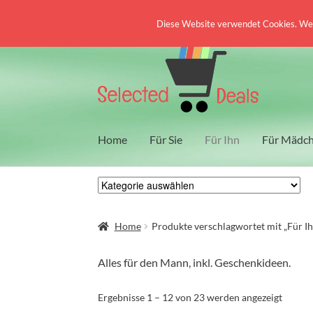
Diese Website verwendet Cookies. Wenn
Zur
Zum
Navigation
Inhalt
springen
springen
Home
Für Sie
Für Ihn
Für Mädc
Home
Produkte verschlagwortet mit „Für Ih
Alles für den Mann, inkl. Geschenkideen.
Nach
Ergebnisse 1 – 12 von 23 werden angezeigt
Aktuali