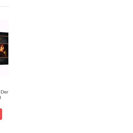
& Der
d