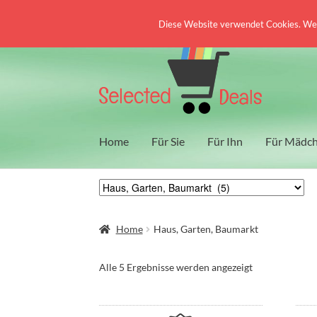
Diese Website verwendet Cookies. Wenn
Zur
Zum
Navigation
Inhalt
springen
springen
Home
Für Sie
Für Ihn
Für Mädc
Home
Haus, Garten, Baumarkt
Nach
Alle 5 Ergebnisse werden angezeigt
Aktualität
sortiert